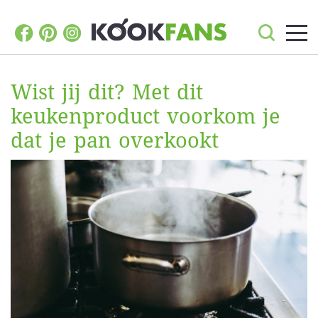
Wist jij dit? Met dit
keukenproduct voorkom je
dat je pan overkookt