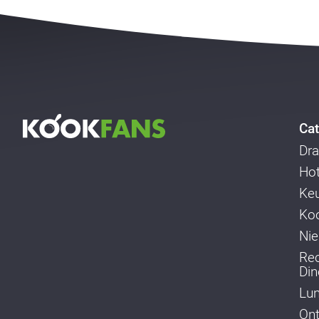
Cat
Dra
Ho
Ke
Koo
Ni
Re
Din
Lu
Ont