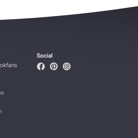
Social
ookfans
en
n