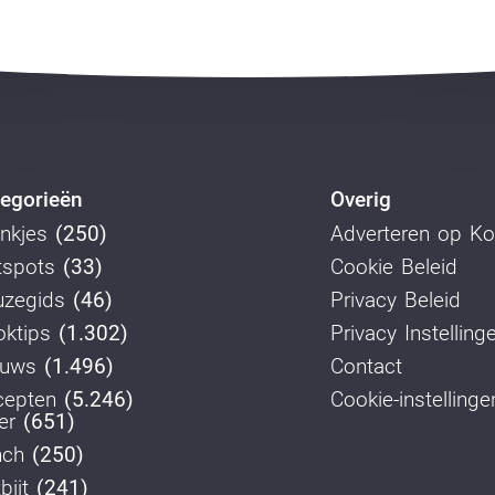
egorieën
Overig
nkjes
(250)
Adverteren op K
tspots
(33)
Cookie Beleid
uzegids
(46)
Privacy Beleid
ktips
(1.302)
Privacy Instelling
euws
(1.496)
Contact
cepten
(5.246)
Cookie-instellinge
er
(651)
nch
(250)
bijt
(241)