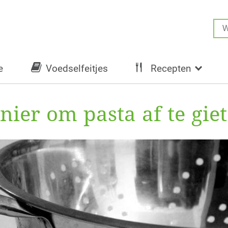
e
Voedselfeitjes
Recepten
ier om pasta af te giet