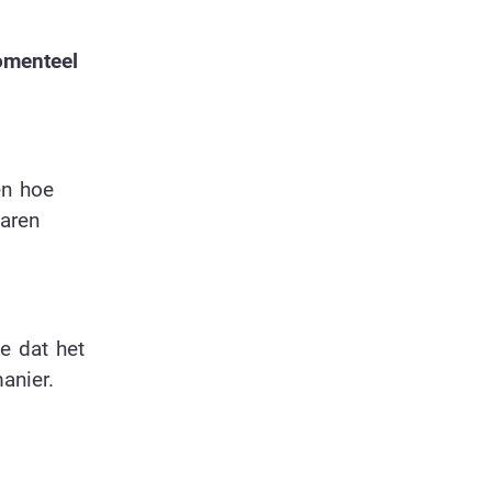
omenteel
en hoe
jaren
e dat het
anier.