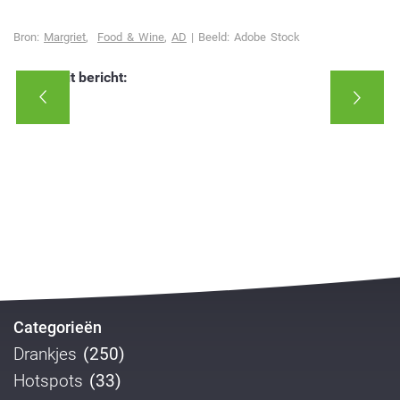
Bron:
Margriet
,
Food & Wine
,
AD
| Beeld:
Adobe Stock
Deel dit bericht:
Categorieën
Drankjes
(250)
Hotspots
(33)