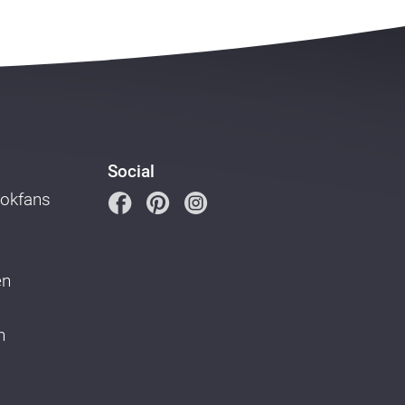
Social
ookfans
en
n