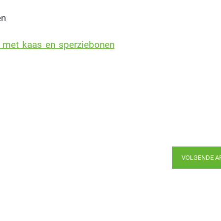
en
 met kaas en sperziebonen
VOLGENDE A