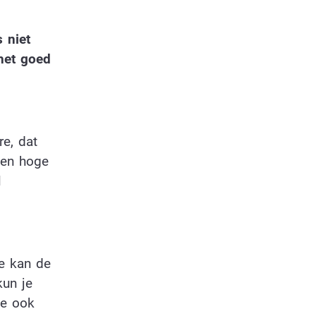
 niet
het goed
re, dat
een hoge
l
je kan de
kun je
ze ook