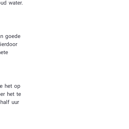
ud water.
van goede
hierdoor
hete
je het op
er het te
half uur