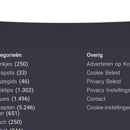
egorieën
Overig
nkjes
(250)
Adverteren op K
tspots
(33)
Cookie Beleid
uzegids
(46)
Privacy Beleid
ktips
(1.302)
Privacy Instelling
euws
(1.496)
Contact
cepten
(5.246)
Cookie-instellinge
er
(651)
nch
(250)