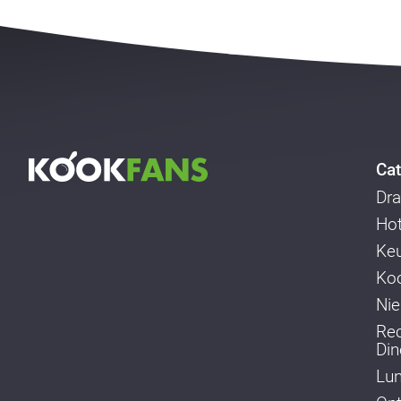
Cat
Dra
Ho
Ke
Koo
Ni
Re
Din
Lu