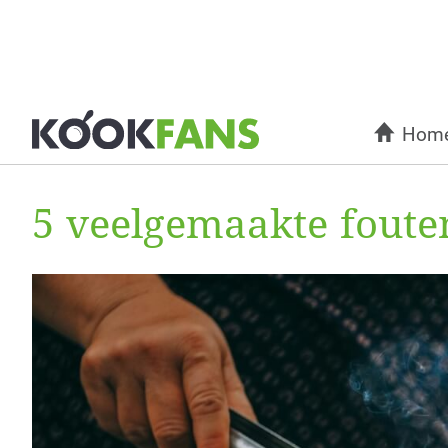
Hom
5 veelgemaakte foute