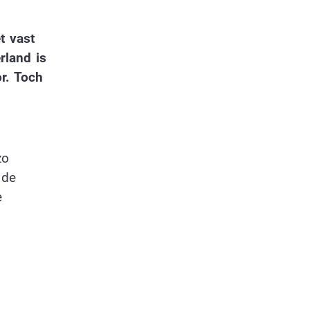
t vast
rland is
or. Toch
zo
 de
e