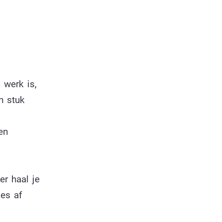
 werk is,
n stuk
en
er haal je
jes af