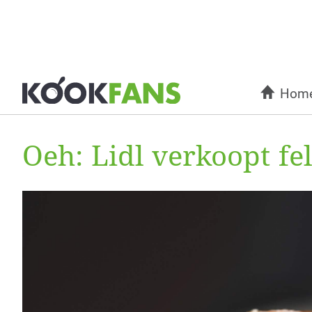
Hom
Oeh: Lidl verkoopt fe