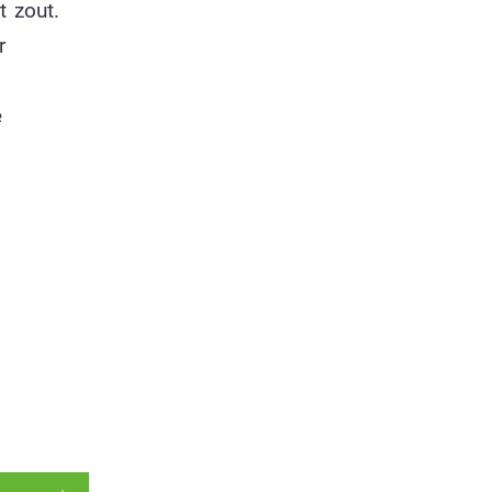
t zout.
r
e