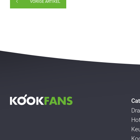
VORIGE ARTIKEL
Cat
Dra
Ho
Ke
Koo