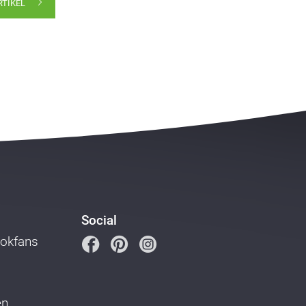
RTIKEL
Social
ookfans
en