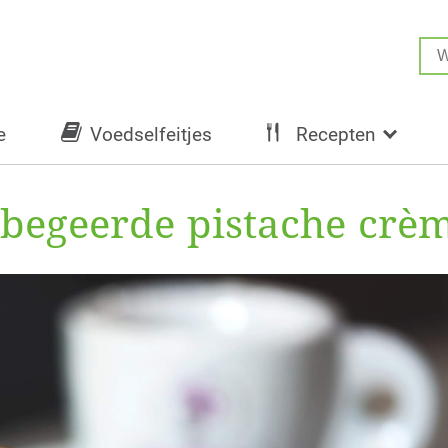
e
Voedselfeitjes
Recepten
lbegeerde pistache crè