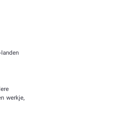
-landen
dere
n werkje,