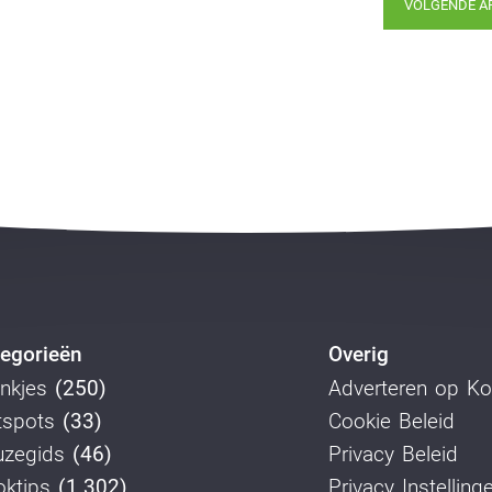
VOLGENDE A
egorieën
Overig
nkjes
(250)
Adverteren op K
tspots
(33)
Cookie Beleid
uzegids
(46)
Privacy Beleid
ktips
(1.302)
Privacy Instelling