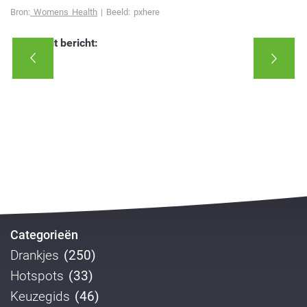
Bron:
Womens Health
| Beeld: pxhere
Deel dit bericht:
Categorieën
Drankjes
(250)
Hotspots
(33)
Keuzegids
(46)