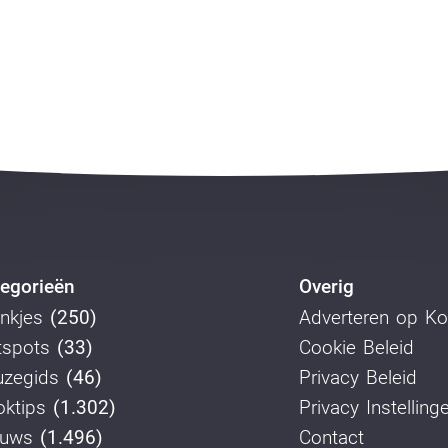
egorieën
Overig
nkjes
(250)
Adverteren op K
tspots
(33)
Cookie Beleid
uzegids
(46)
Privacy Beleid
ktips
(1.302)
Privacy Instelling
euws
(1.496)
Contact