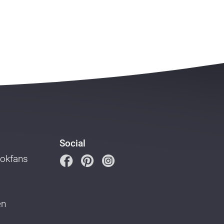
Social
ookfans
en