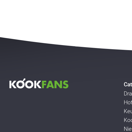
Cat
Dra
Ho
Ke
Koo
Ni