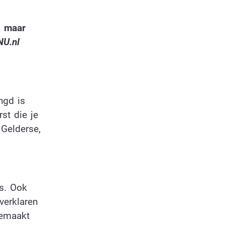
, maar
NU.nl
ngd is
st die je
 Gelderse,
is. Ook
verklaren
gemaakt