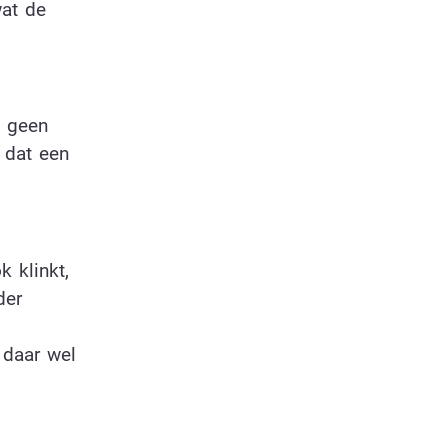
wat de
k geen
 dat een
 klinkt,
der
 daar wel