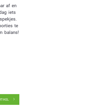
ar af en
dag iets
 spekjes.
orties te
om balans!
RTIKEL