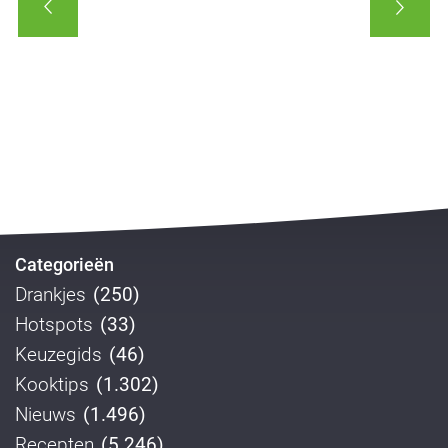
Categorieën
Drankjes
(250)
Hotspots
(33)
Keuzegids
(46)
Kooktips
(1.302)
Nieuws
(1.496)
Recepten
(5.246)