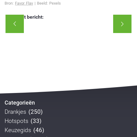
Bron:
Favor Flav
| Beeld: Pexels
Deel dit bericht:
Categorieën
Drankjes
(250)
Hotspots
(33)
Keuzegids
(46)