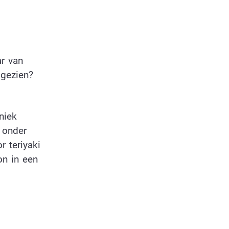
ar van
gezien?
niek
 onder
r teriyaki
on in een