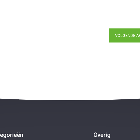
VOLGENDE A
egorieën
Overig