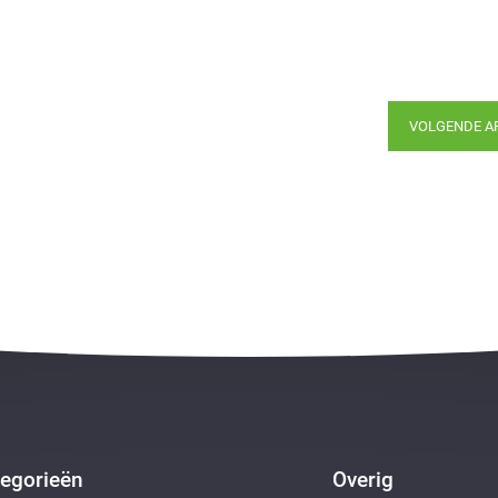
VOLGENDE A
egorieën
Overig