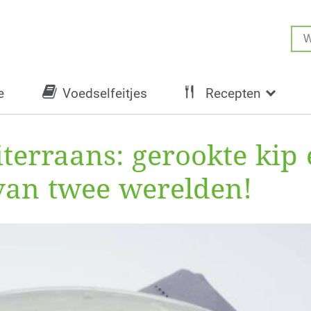
e
Voedselfeitjes
Recepten
terraans: gerookte kip
 van twee werelden!