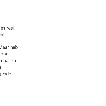
les wel
ht!
 Maar heb
ppot
 maar zo
n
lgende