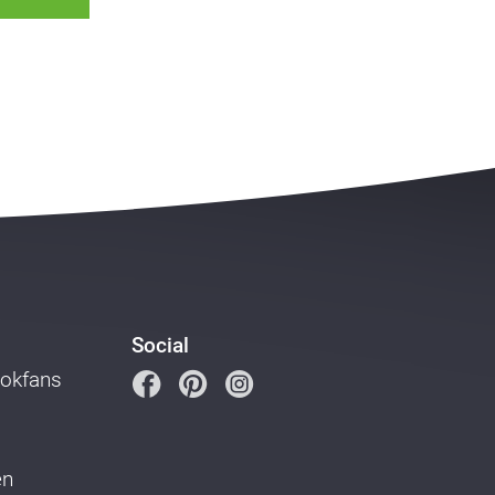
Social
ookfans
en