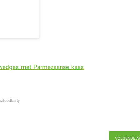
l wedges met Parmezaanse kaas
zzfeedtasty
VOLGENDE A