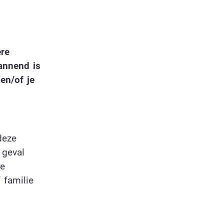
ere
annend is
(en/of je
deze
 geval
ze
 familie