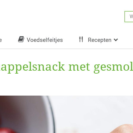
e
Voedselfeitjes
Recepten
rdappelsnack met gesmo