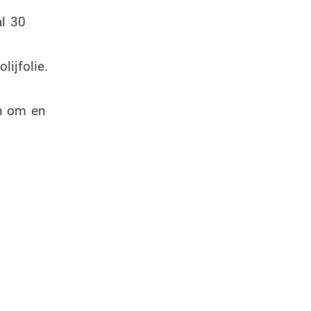
al 30
ijfolie.
n om en