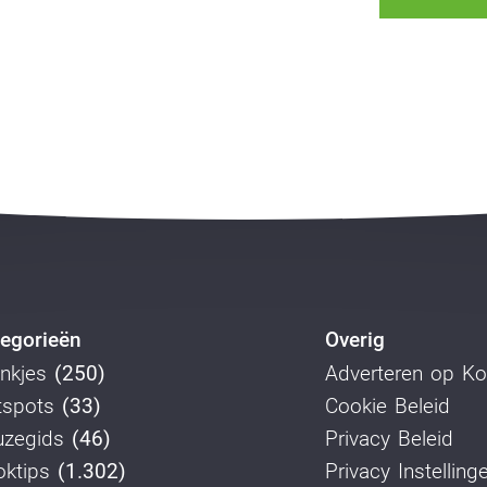
egorieën
Overig
nkjes
(250)
Adverteren op K
tspots
(33)
Cookie Beleid
uzegids
(46)
Privacy Beleid
ktips
(1.302)
Privacy Instelling