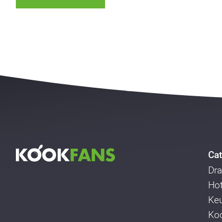
Cat
Dra
Ho
Ke
Koo