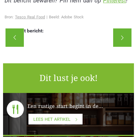
Dit bericht bewaren? Pin hem dan op
Pinterest
!
Bron:
Tesco Real Food
| Beeld: Adobe Stock
Deel dit bericht:
Dit lust je ook!
Een rustige start begint in de...
LEES HET ARTIKEL