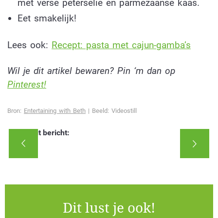
met verse peterselie en parmezaanse kaas.
Eet smakelijk!
Lees ook:
Recept: pasta met cajun-gamba’s
Wil je dit artikel bewaren? Pin ‘m dan op
Pinterest!
Bron:
Entertaining with Beth
| Beeld: Videostill
Deel dit bericht:
Dit lust je ook!