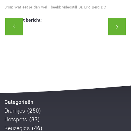
Bron:
Wat eet je dan wel
| beeld: videostill Dr. Eric Berg DC
Deel dit bericht:
Categorieën
Drankjes
(250)
Hotspots
(33)
Keuzegids
(46)