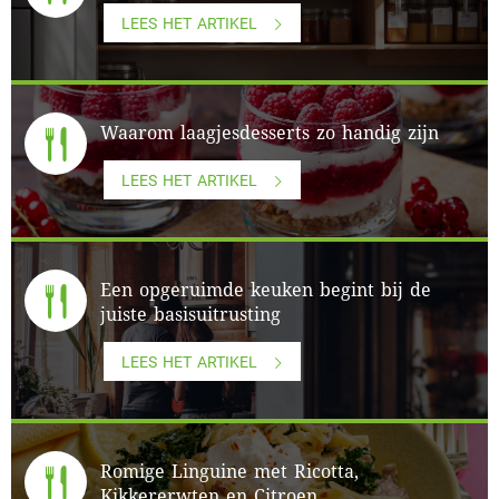
LEES HET ARTIKEL
Waarom laagjesdesserts zo handig zijn
LEES HET ARTIKEL
Een opgeruimde keuken begint bij de
juiste basisuitrusting
LEES HET ARTIKEL
Romige Linguine met Ricotta,
Kikkererwten en Citroen