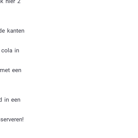
k hier 2
de kanten
 cola in
 met een
d in een
serveren!