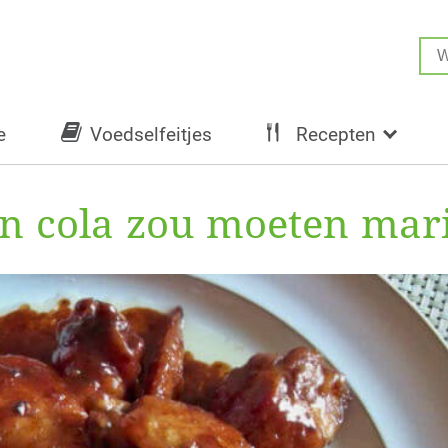
e
Voedselfeitjes
Recepten
 in cola zou moeten mar