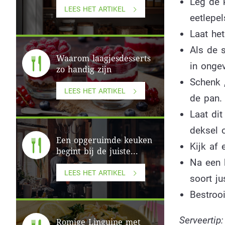
Leg de 
LEES HET ARTIKEL
eetlepel
Laat het
Als de 
Waarom laagjesdesserts
in onge
zo handig zijn
Schenk 
LEES HET ARTIKEL
de pan.
Laat di
deksel 
Een opgeruimde keuken
Kijk af 
begint bij de juiste...
Na een k
LEES HET ARTIKEL
soort ju
Bestrooi
Serveertip
Romige Linguine met