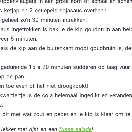
kippenvleugels in een grote kom of schaal en schen
s ketjap en 2 eetlepels sojasaus overheen.
 geheel zo’n 30 minuten intrekken.
saus ingetrokken is bak je de kip goudbruin aan bei
veer 5 minuten.
,als de kip aan de buitenkant mooi goudbruin is, de
t gedurende 15 à 20 minuten sudderen op laag vuur
op de pan.
en toe even of het niet droogkookt!
wartiertje is de cola helemaal ingedikt en verander
s.
 dit met wat zout en peper en je kip is klaar om te 
: lekker met rijst en een
frisse salade
!