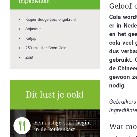
Ingrediënten
Geloof o
Cola wordt
Kippenvleugeltjes, ongekruid
er in Nede
Sojasaus
en het gee
Ketjap
cola veel 
250 milliliter Coca Cola
dus verbaa
Zout
gebruikt. 
de Chinees
gewoon zel
nodig.
Dit lust je ook!
Gebruikers
ingrediënte
Een rustige start begint
Wat moe
in de keukenkast