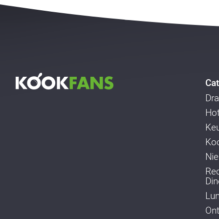
Cat
Dra
Ho
Ke
Koo
Ni
Re
Din
Lu
Ont