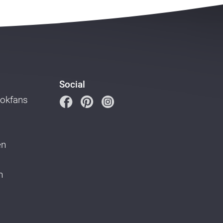
Social
ookfans
en
n