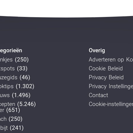
egorieën
Overig
nkjes
(250)
Adverteren op K
tspots
(33)
Cookie Beleid
uzegids
(46)
Privacy Beleid
ktips
(1.302)
Privacy Instelling
euws
(1.496)
Contact
cepten
(5.246)
Cookie-instellinge
er
(651)
nch
(250)
bijt
(241)