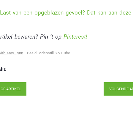
Last van een opgeblazen gevoel? Dat kan aan deze
artikel bewaren? Pin ‘t op
Pinterest!
with May Lynn
| Beeld: videostill YouTube
cht:
IGE ARTIKEL
VOLGENDE A