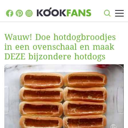
Wauw! Doe hotdogbroodjes
in een ovenschaal en maak
DEZE bijzondere hotdogs