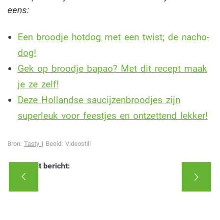
eens:
Een broodje hotdog met een twist; de nacho-
dog!
Gek op broodje bapao? Met dit recept maak
je ze zelf!
Deze Hollandse saucijzenbroodjes zijn
superleuk voor feestjes en ontzettend lekker!
Bron:
Tasty |
Beeld: Videostill
Deel dit bericht: