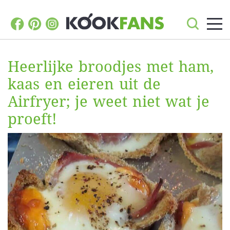
Heerlijke broodjes met ham,
kaas en eieren uit de
Airfryer; je weet niet wat je
proeft!