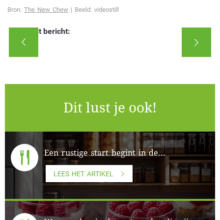
Bron:
The New Chew
| Beeld: videostill
Deel dit bericht:
Dit lust je ook!
Een rustige start begint in de...
LEES HET ARTIKEL