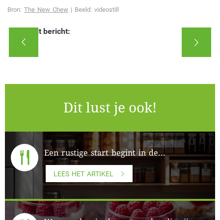
Bron:
The New Chew
| Beeld: videostill
Deel dit bericht:
Dit lust je ook!
Een rustige start begint in de...
LEES HET ARTIKEL