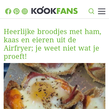
Heerlijke broodjes met ham,
kaas en eieren uit de
Airfryer; je weet niet wat je
proeft!