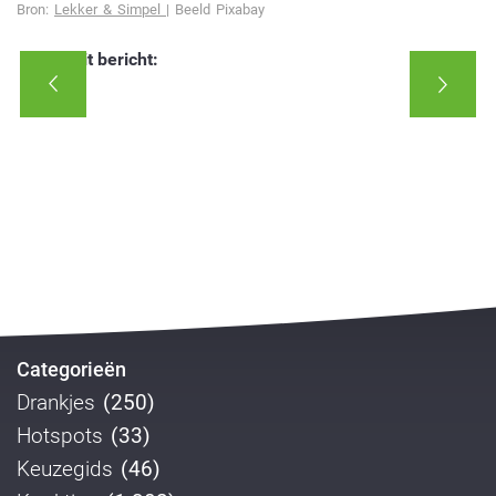
Bron:
Lekker & Simpel
| Beeld Pixabay
Deel dit bericht:
Categorieën
Drankjes
(250)
Hotspots
(33)
Keuzegids
(46)