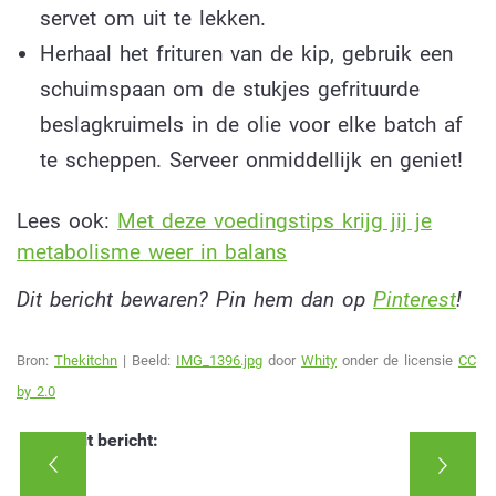
servet om uit te lekken.
Herhaal het frituren van de kip, gebruik een
schuimspaan om de stukjes gefrituurde
beslagkruimels in de olie voor elke batch af
te scheppen. Serveer onmiddellijk en geniet!
Lees ook:
Met deze voedingstips krijg jij je
metabolisme weer in balans
Dit bericht bewaren? Pin hem dan op
Pinterest
!
Bron:
Thekitchn
| Beeld:
IMG_1396.jpg
door
Whity
onder de licensie
CC
by 2.0
Deel dit bericht: