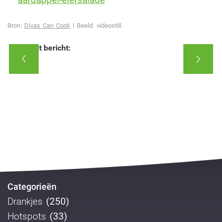
Bron:
Divas Can Cook
| Beeld: videostill
Deel dit bericht:
Categorieën
Drankjes
(250)
Hotspots
(33)