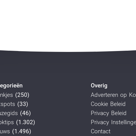
egorieën
Overig
nkjes
(250)
Adverteren op K
tspots
(33)
Cookie Beleid
uzegids
(46)
Privacy Beleid
ktips
(1.302)
Privacy Instelling
euws
(1.496)
Contact