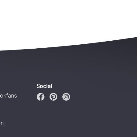
Social
ookfans
en