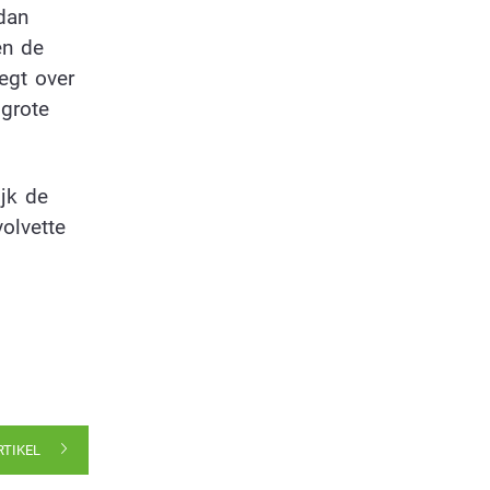
dan
en de
egt over
 grote
jk de
olvette
RTIKEL