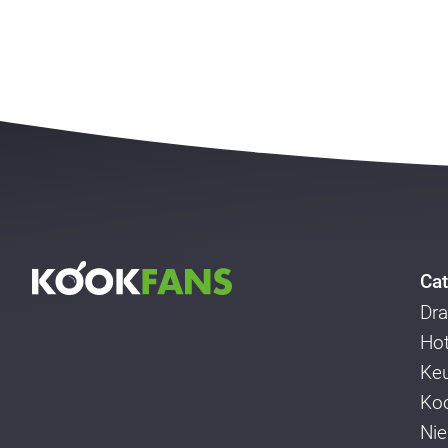
Cat
Dra
Ho
Ke
Koo
Ni