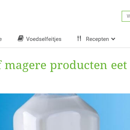
e
Voedselfeitjes
Recepten
 of magere producten ee