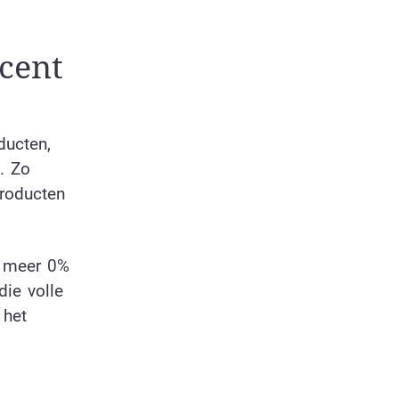
cent
ducten,
. Zo
producten
d meer 0%
die volle
 het