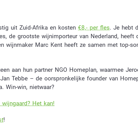
ig uit Zuid-Afrika en kosten
€8,- per fles
. Je hebt 
nes, de grootste wijnimporteur van Nederland, heeft 
en wijnmaker Marc Kent heeft ze samen met top-so
teen aan hun partner NGO Homeplan, waarmee Jero
Jan Tebbe – de oorspronkelijke founder van Homep
a. Win-win, nietwaar?
 wijngaard? Het kan!
st
!