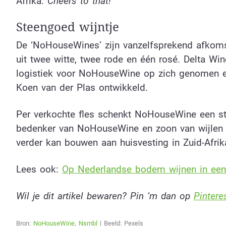
Afrika.
Cheers to that!
Steengoed wijntje
De ‘NoHouseWines’ zijn vanzelfsprekend afkomst
uit twee witte, twee rode en één rosé. Delta Wi
logistiek voor NoHouseWine op zich genomen 
Koen van der Plas ontwikkeld.
Per verkochte fles schenkt NoHouseWine een s
bedenker van NoHouseWine en zoon van wijlen 
verder kan bouwen aan huisvesting in Zuid-Afrik
Lees ook:
Op Nederlandse bodem wijnen in een
Wil je dit artikel bewaren? Pin ‘m dan op
Pintere
Bron:
NoHouseWine
,
Nsmbl
| Beeld: Pexels