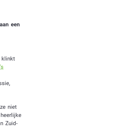
 aan een
klinkt
’s
sie,
ze niet
heerlijke
n Zuid-