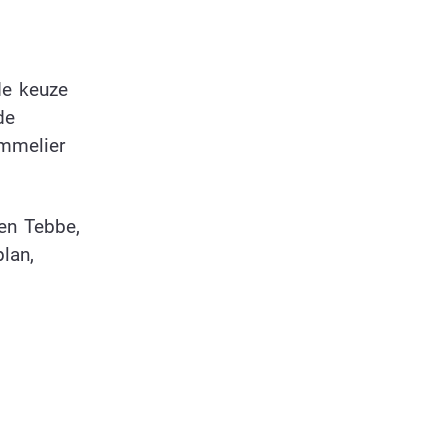
de keuze
de
mmelier
en Tebbe,
lan,