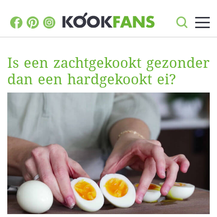
Is een zachtgekookt gezonder
dan een hardgekookt ei?