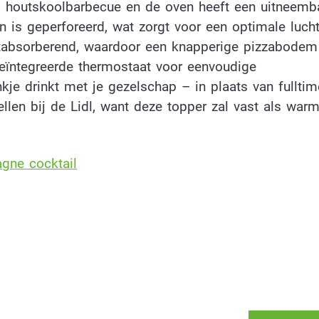
als houtskoolbarbecue en de oven heeft een uitneemb
 is geperforeerd, wat zorgt voor een optimale luchtc
htabsorberend, waardoor een knapperige pizzabodem
eïntegreerde thermostaat voor eenvoudige
nkje drinkt met je gezelschap – in plaats van fullti
ellen bij de Lidl, want deze topper zal vast als war
gne cocktail