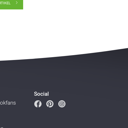
RTIKEL
Social
ookfans