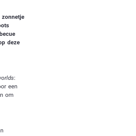
 zonnetje
oots
rbecue
 op deze
worlds
:
oor een
en om
’n