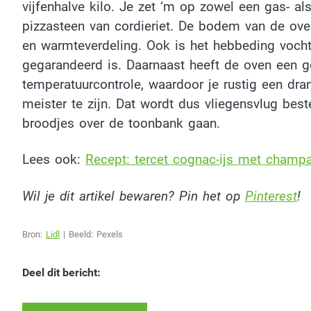
vijfenhalve kilo. Je zet ‘m op zowel een gas- 
pizzasteen van cordieriet. De bodem van de oven
en warmteverdeling. Ook is het hebbeding voc
gegarandeerd is. Daarnaast heeft de oven een g
temperatuurcontrole, waardoor je rustig een dra
meister te zijn. Dat wordt dus vliegensvlug best
broodjes over de toonbank gaan.
Lees ook:
Recept: tercet cognac-ijs met champa
Wil je dit artikel bewaren? Pin het op
Pinterest
!
Bron:
Lidl
| Beeld: Pexels
Deel dit bericht: