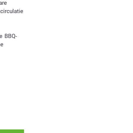
are
irculatie
me BBQ-
me