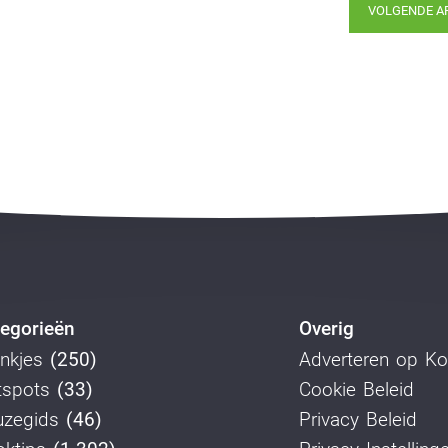
VOLGENDE A
egorieën
Overig
nkjes
(250)
Adverteren op K
tspots
(33)
Cookie Beleid
uzegids
(46)
Privacy Beleid