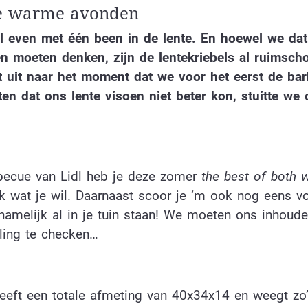
de warme avonden
l even met één been in de lente. En hoewel we dat
llen moeten denken, zijn de lentekriebels al ruimsch
t uit naar het moment dat we voor het eerst de ba
n dat ons lente visoen niet beter kon, stuitte we
becue van Lidl heb je deze zomer
the
best of both 
ijk wat je wil. Daarnaast scoor je ‘m ook nog eens v
namelijk al in je tuin staan! We moeten ons inhoud
lling te checken…
 heeft een totale afmeting van 40x34x14 en weegt zo