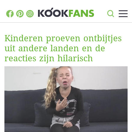
Kinderen proeven ontbijtjes
uit andere landen en de
reacties zijn hilarisch