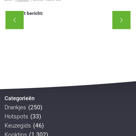
Deel dit bericht:
Categorieën
Drankjes
(250)
Hotspots
(33)
Keuzegids
(46)
Kooktips
(1.302)