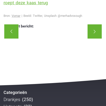
roept deze kaas terug
Bron:
Vomar
| Beeld: Twitter, Unsplash @merhadvosough
Deel dit bericht:
Categorieën
Drankjes
(250)