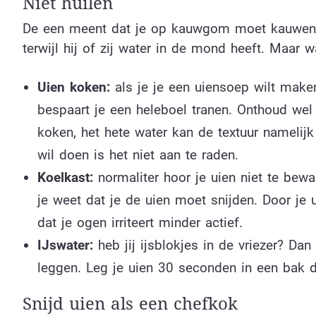
Niet huilen
De een meent dat je op kauwgom moet kauwen al
terwijl hij of zij water in de mond heeft. Maar 
Uien koken:
als je je een uiensoep wilt maken
bespaart je een heleboel tranen. Onthoud wel 
koken, het hete water kan de textuur namelijk
wil doen is het niet aan te raden.
Koelkast:
normaliter hoor je uien niet te bewa
je weet dat je de uien moet snijden. Door je u
dat je ogen irriteert minder actief.
IJswater:
heb jij ijsblokjes in de vriezer? Dan
leggen. Leg je uien 30 seconden in een bak di
Snijd uien als een chefkok