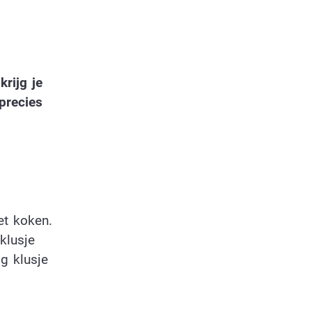
krijg je
precies
et koken.
klusje
g klusje