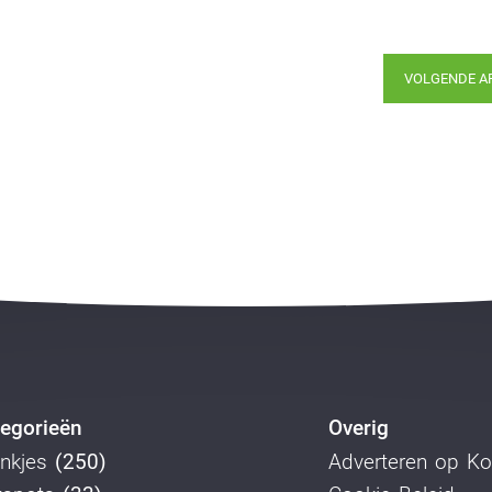
VOLGENDE A
egorieën
Overig
nkjes
(250)
Adverteren op K