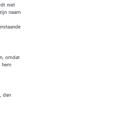
dt niet
zijn naam
erstaande
en, omdat
je hem
, dan