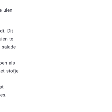
e uien
dt. Dit
uien te
n salade
oen als
et stofje
st
es.