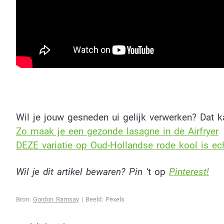
Wil je jouw gesneden ui gelijk verwerken? Dat k
Zo maak je een gezonde lasagne in de Airfrye
r
DEZE variatie op Oud-Hollandse rode kool is echt
Wil je dit artikel bewaren? Pin ‘
t op
Pinterest!
Bron:
Gordon Ramsay
| Beeld: Pexels