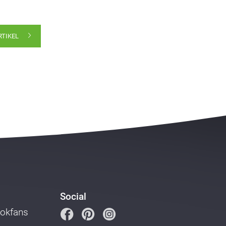
RTIKEL
Social
ookfans