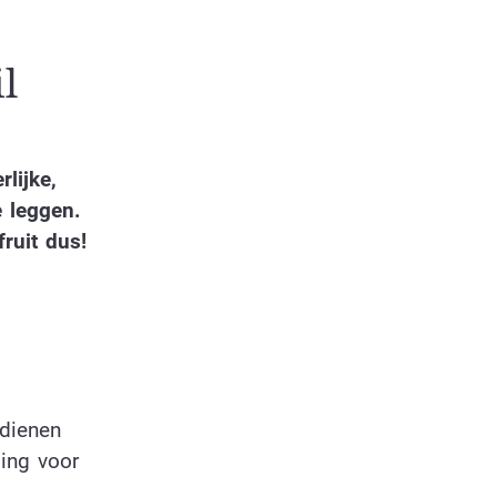
l
lijke,
e leggen.
ruit dus!
 dienen
ing voor