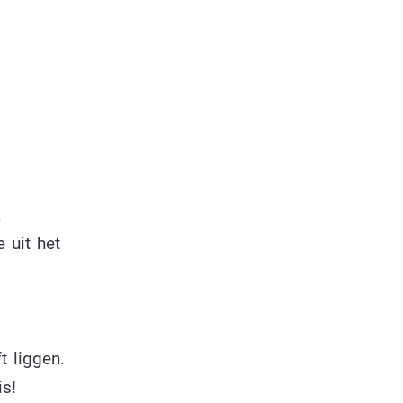
.
 uit het
t liggen.
is!