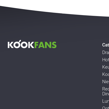
Cat
Dra
Ho
Ke
Koo
Ni
Re
Din
Lu
Ont