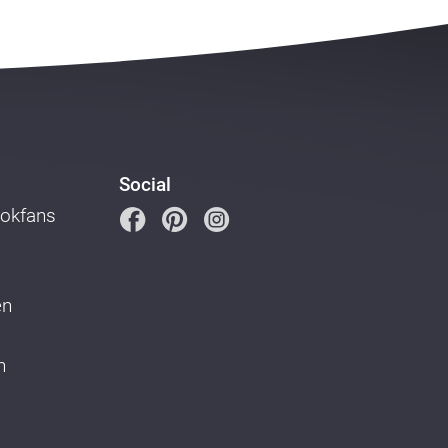
Social
ookfans
en
n