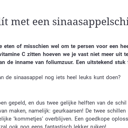
ít met een sinaasappelschi
e eten of misschien wel om te persen voor een heer
itamine C zitten hoeven we je vast niet meer uit t
aan de inname van foliumzuur. Een uitstekend stuk f
an de sinaasappel nog iets heel leuks kunt doen?
en gepeld, en dus twee gelijke helften van de schil
van maken, namelijk: geurkaarsen! De twee schillen
elijke ‘kommetjes’ overblijven. Een goedkope oploss
 zal ook nog eens fantastisch lekker ruiken!