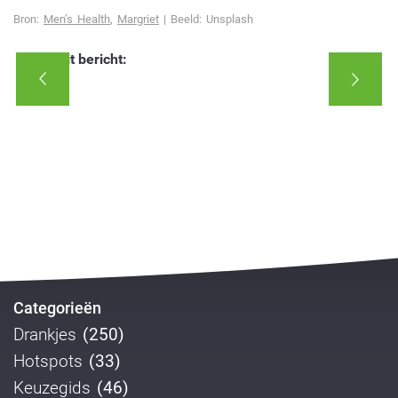
Bron:
Men’s Health
,
Margriet
| Beeld: Unsplash
Deel dit bericht:
Categorieën
Drankjes
(250)
Hotspots
(33)
Keuzegids
(46)