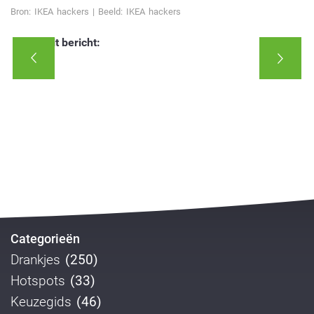
Bron: IKEA hackers | Beeld: IKEA hackers
Deel dit bericht:
Categorieën
Drankjes
(250)
Hotspots
(33)
Keuzegids
(46)