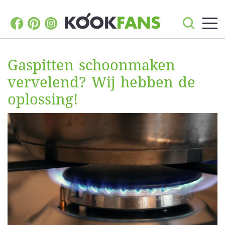
Gaspitten schoonmaken
vervelend? Wij hebben de
oplossing!