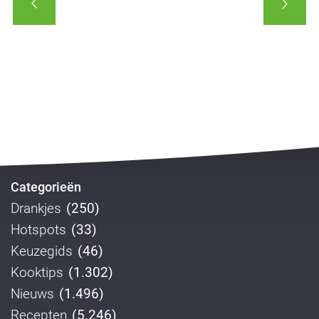
Categorieën
Drankjes
(250)
Hotspots
(33)
Keuzegids
(46)
Kooktips
(1.302)
Nieuws
(1.496)
Recepten
(5.246)