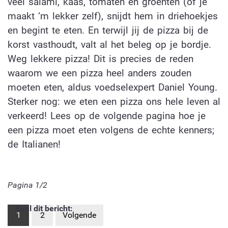
veel salami, kaas, tomaten en groenten (of je
maakt ‘m lekker zelf), snijdt hem in driehoekjes
en begint te eten. En terwijl jij de pizza bij de
korst vasthoudt, valt al het beleg op je bordje.
Weg lekkere pizza! Dit is precies de reden
waarom we een pizza heel anders zouden
moeten eten, aldus voedselexpert Daniel Young.
Sterker nog: we eten een pizza ons hele leven al
verkeerd! Lees op de volgende pagina hoe je
een pizza moet eten volgens de echte kenners;
de Italianen!
Pagina 1/2
Deel dit bericht:
1
2
Volgende