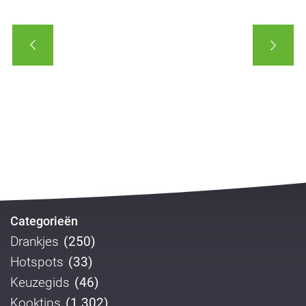
Categorieën
Drankjes
(250)
Hotspots
(33)
Keuzegids
(46)
Kooktips
(1.302)