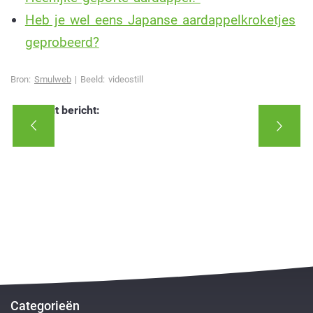
Heb je wel eens Japanse aardappelkroketjes
geprobeerd?
Bron:
Smulweb
| Beeld: videostill
Deel dit bericht:
Categorieën