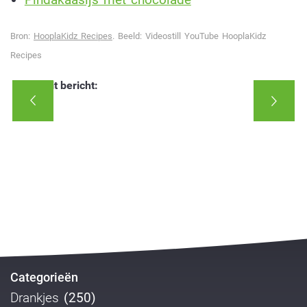
Bron:
HooplaKidz Recipes
. Beeld: Videostill YouTube HooplaKidz
Recipes
Deel dit bericht:
Categorieën
Drankjes
(250)