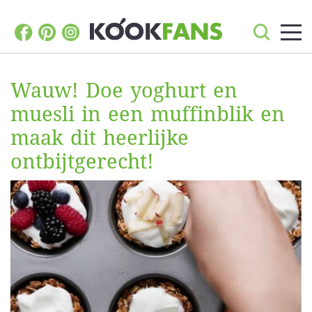
Wauw! Doe yoghurt en
muesli in een muffinblik en
maak dit heerlijke
ontbijtgerecht!