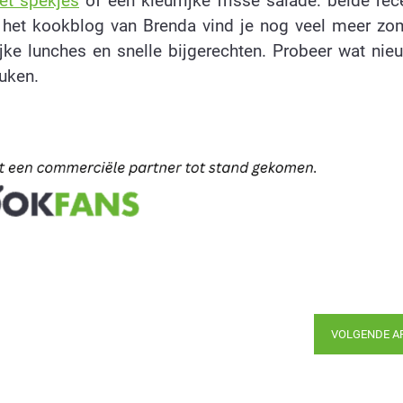
et spekjes
of een kleurrijke frisse salade: beide rec
 het kookblog van Brenda vind je nog veel meer zo
ijke lunches en snelle bijgerechten. Probeer wat nie
uken.
VOLGENDE A