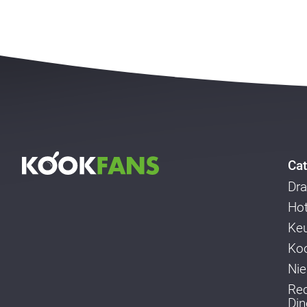
Cat
Dra
Ho
Ke
Koo
Ni
Re
Din