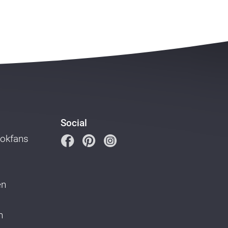
Social
ookfans
en
n