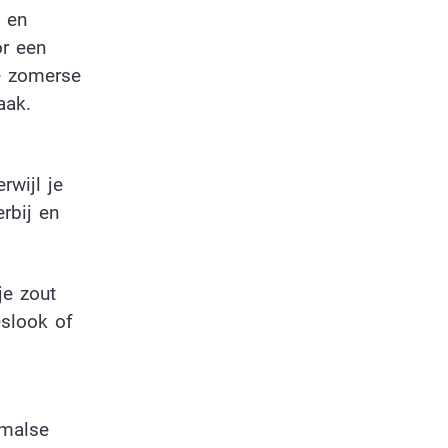
, en
or een
e zomerse
aak.
rwijl je
rbij en
je zout
eslook of
 malse