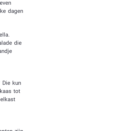
 even
ukke dagen
lla.
alade die
andje
? Die kun
kaas tot
oelkast