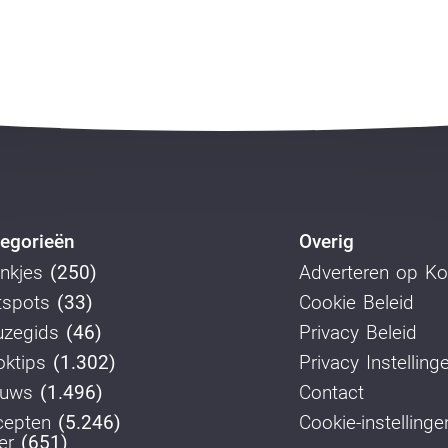
egorieën
Overig
nkjes
(250)
Adverteren op K
tspots
(33)
Cookie Beleid
uzegids
(46)
Privacy Beleid
ktips
(1.302)
Privacy Instelling
euws
(1.496)
Contact
cepten
(5.246)
Cookie-instellinge
er
(651)