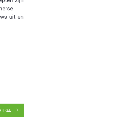
epten zijn
merse
uws uit en
RTIKEL