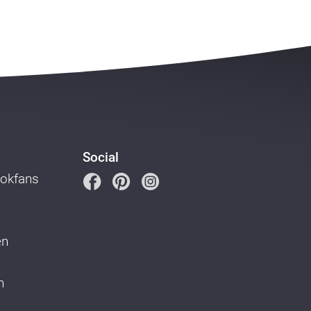
Social
ookfans
en
n