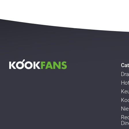
Cat
Dra
Ho
Ke
Koo
Ni
Re
Din