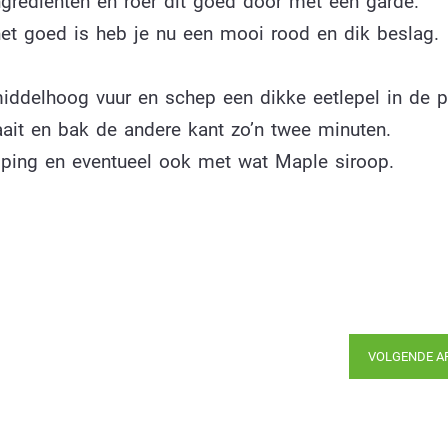
grediënten en roer dit goed door met een garde.
het goed is heb je nu een mooi rood en dik beslag.
ddelhoog vuur en schep een dikke eetlepel in de p
ait en bak de andere kant zo’n twee minuten.
ing en eventueel ook met wat Maple siroop.
VOLGENDE A