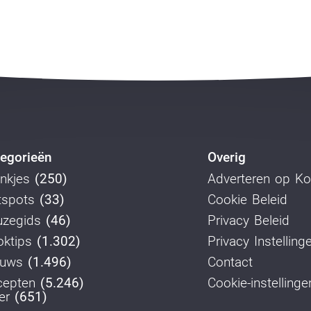
egorieën
Overig
nkjes
(250)
Adverteren op K
tspots
(33)
Cookie Beleid
uzegids
(46)
Privacy Beleid
ktips
(1.302)
Privacy Instelling
euws
(1.496)
Contact
cepten
(5.246)
Cookie-instellinge
er
(651)