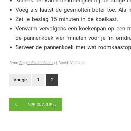
Schenk het karnemelkmengsel bij de droge in
Voeg als laatst de gesmolten boter toe. Als 
Zet je beslag 15 minuten in de koelkast.
Verwarm vervolgens een koekenpan op een mi
de pannenkoek vier minuten voor je ‘m omdra
Serveer de pannenkoek met wat roomkaastopp
Bron:
Bigger Bolder Baking
| Beeld: Videostill
Vorige
1
2
VORIGE ARTIKEL