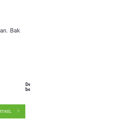
an. Bak
Deel dit
bericht:
RTIKEL