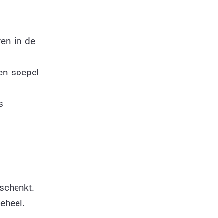
en in de
en soepel
s
 schenkt.
eheel.