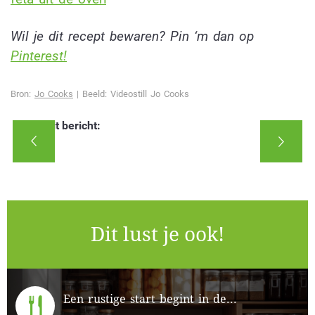
Wil je dit recept bewaren? Pin ‘m dan op
Pinterest!
Bron:
Jo Cooks
| Beeld: Videostill Jo Cooks
Deel dit bericht:
Dit lust je ook!
Een rustige start begint in de...