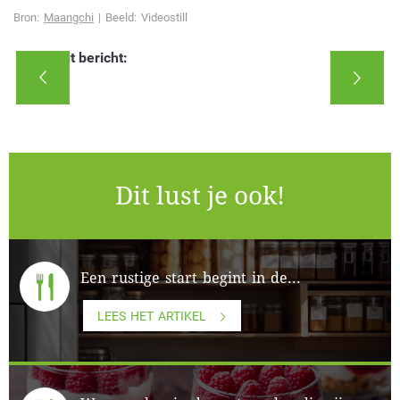
Bron:
Maangchi
| Beeld: Videostill
Deel dit bericht:
Dit lust je ook!
Een rustige start begint in de...
LEES HET ARTIKEL