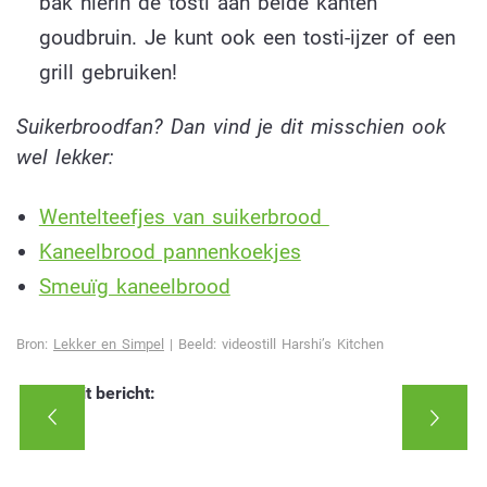
bak hierin de tosti aan beide kanten
goudbruin. Je kunt ook een tosti-ijzer of een
grill gebruiken!
Suikerbroodfan? Dan vind je dit misschien ook
wel lekker:
Wentelteefjes van suikerbrood
Kaneelbrood pannenkoekjes
Smeuïg kaneelbrood
Bron:
Lekker en Simpel
| Beeld: videostill Harshi’s Kitchen
Deel dit bericht: