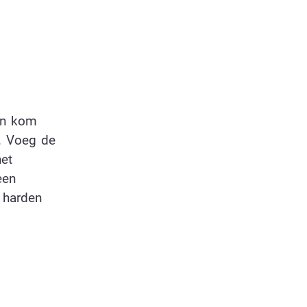
en kom
. Voeg de
het
een
 harden