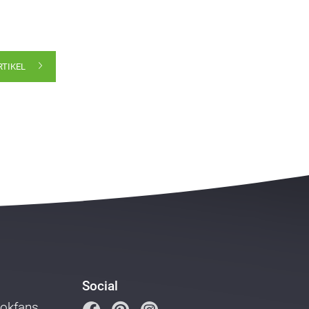
RTIKEL
Social
ookfans