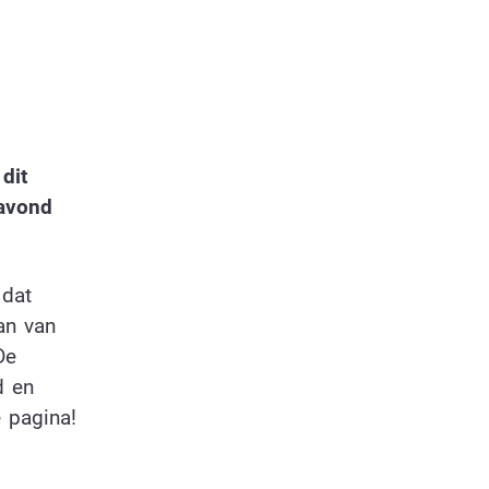
dit
navond
 dat
an van
De
d en
e pagina!