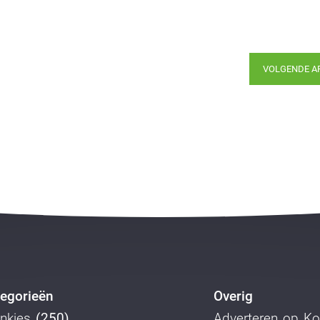
VOLGENDE A
egorieën
Overig
nkjes
(250)
Adverteren op K