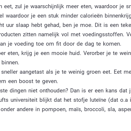
eet, zul je waarschijnlijk meer eten, waardoor je sn
l waardoor je een stuk minder calorieën binnenkrijg
cht uur slaap hebt gehad, ben je moe. Dit is een teke
producten zitten namelijk vol met voedingsstoffen. 
 aan je voeding toe om fit door de dag te komen.
r eten, krijg je een mooie huid. Verorber je te wein
 binnen.
eller aangetast als je te weinig groen eet. Eet me
em een boost te geven.
ste dingen niet onthouden? Dan is er een kans dat j
s universiteit blijkt dat het stofje luteïne (dat o.a 
it onder andere in pompoen, maïs, broccoli, sla, asp