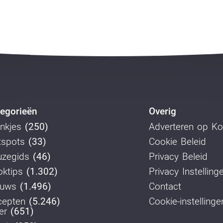
egorieën
Overig
nkjes
(250)
Adverteren op K
tspots
(33)
Cookie Beleid
uzegids
(46)
Privacy Beleid
ktips
(1.302)
Privacy Instelling
euws
(1.496)
Contact
cepten
(5.246)
Cookie-instellinge
er
(651)