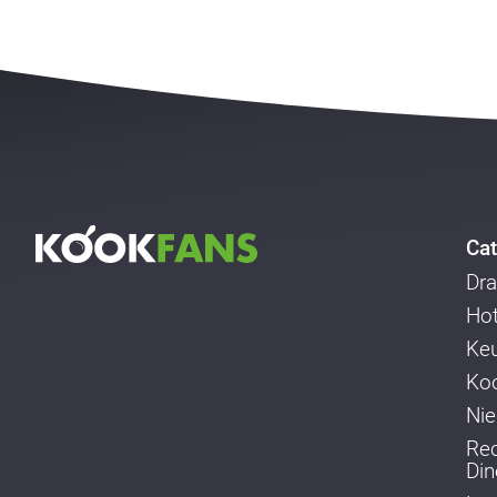
Cat
Dra
Ho
Ke
Koo
Ni
Re
Din