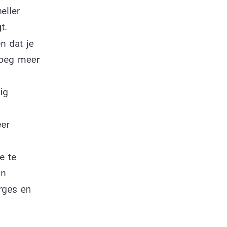
eller
t.
n dat je
Voeg meer
ig
er
e te
in
erges en