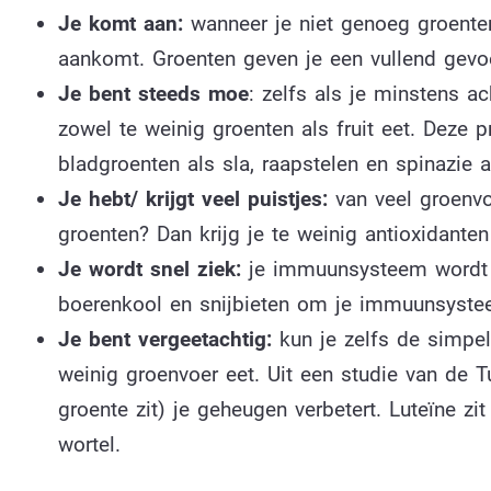
Je komt aan:
wanneer je niet genoeg groenten 
aankomt. Groenten geven je een vullend gevoe
Je bent steeds moe
: zelfs als je minstens a
zowel te weinig groenten als fruit eet. Deze 
bladgroenten als sla, raapstelen en spinazie
Je hebt/ krijgt veel puistjes:
van veel groenvoe
groenten? Dan krijg je te weinig antioxidanten
Je wordt snel ziek:
je immuunsysteem wordt sn
boerenkool en snijbieten om je immuunsyste
Je bent vergeetachtig:
kun je zelfs de simpel
weinig groenvoer eet. Uit een studie van de Tuft
groente zit) je geheugen verbetert. Luteïne z
wortel.