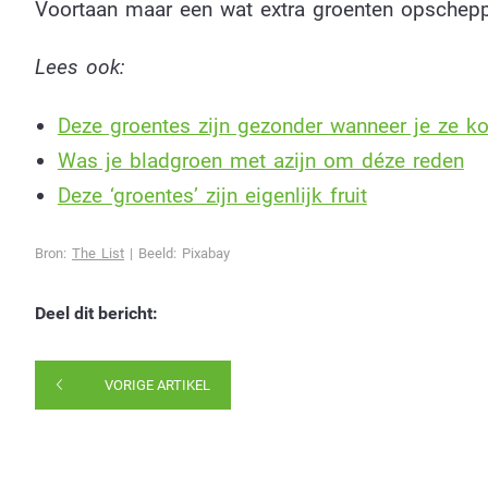
Voortaan maar een wat extra groenten opschep
Lees ook:
Deze groentes zijn gezonder wanneer je ze k
Was je bladgroen met azijn om déze reden
Deze ‘groentes’ zijn eigenlijk fruit
Bron:
The List
| Beeld: Pixabay
Deel dit bericht:
VORIGE ARTIKEL