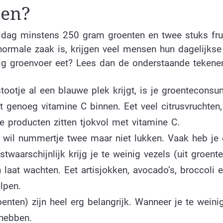
ten?
 dag minstens 250 gram groenten en twee stuks frui
ormale zaak is, krijgen veel mensen hun dagelijkse
inig groenvoer eet? Lees dan de onderstaande tekene
stootje al een blauwe plek krijgt, is je groenteconsu
iet genoeg vitamine C binnen. Eet veel citrusvruchten,
e producten zitten tjokvol met vitamine C.
 wil nummertje twee maar niet lukken. Vaak heb je
waarschijnlijk krijg je te weinig vezels (uit groente
laat wachten. Eet artisjokken, avocado’s, broccoli 
lpen.
enten) zijn heel erg belangrijk. Wanneer je te weini
 hebben.