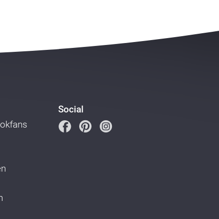
Social
ookfans
en
n