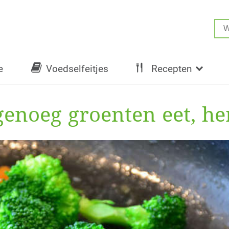
e
Voedselfeitjes
Recepten
genoeg groenten eet, her