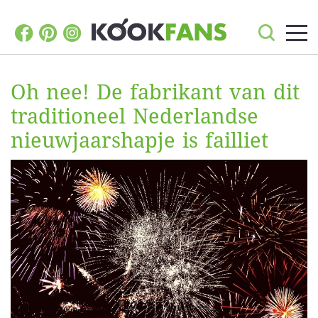
Oh nee! De fabrikant van dit
traditioneel Nederlandse
nieuwjaarshapje is failliet