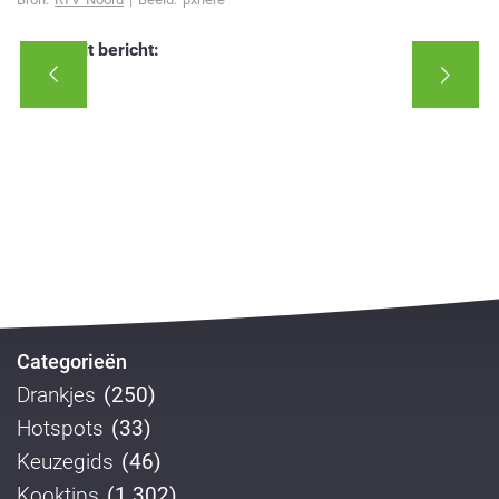
Deel dit bericht:
Categorieën
Drankjes
(250)
Hotspots
(33)
Keuzegids
(46)
Kooktips
(1.302)