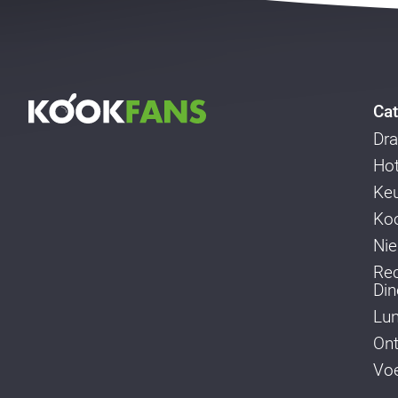
Cat
Dra
Ho
Ke
Koo
Ni
Re
Din
Lu
Ont
Voe