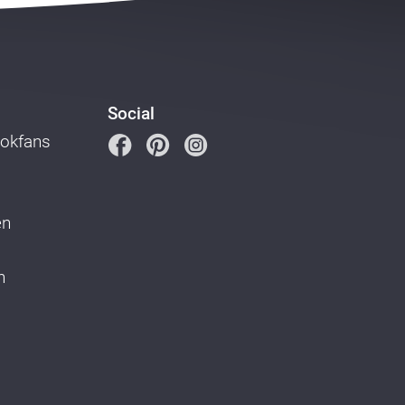
Social
ookfans
en
n