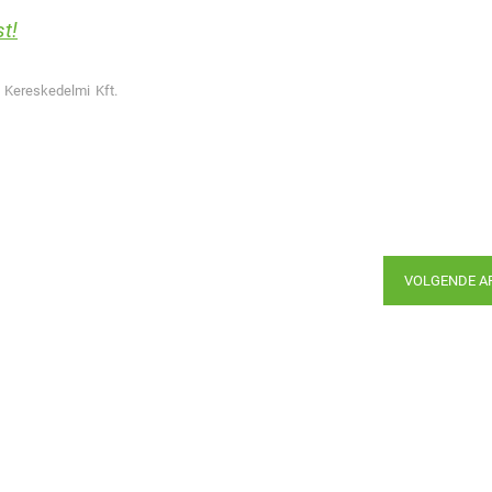
t!
Kereskedelmi Kft.
VOLGENDE A