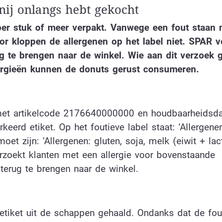
rnij onlangs hebt gekocht
r stuk of meer verpakt. Vanwege een fout staan ni
oor kloppen de allergenen op het label niet. SPAR v
ug te brengen naar de winkel. Wie aan dit verzoek 
allergieën kunnen de donuts gerust consumeren.
 met artikelcode 2176640000000 en houdbaarheidsd
eerd etiket. Op het foutieve label staat: ‘Allergenen
oet zijn: ‘Allergenen: gluten, soja, melk (eiwit + lac
erzoekt klanten met een allergie voor bovenstaande
terug te brengen naar de winkel.
etiket uit de schappen gehaald. Ondanks dat de fou