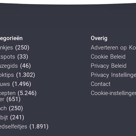
egorieën
Overig
nkjes
(250)
Adverteren op K
tspots
(33)
Cookie Beleid
uzegids
(46)
Privacy Beleid
ktips
(1.302)
Privacy Instelling
euws
(1.496)
Contact
cepten
(5.246)
Cookie-instellinge
er
(651)
nch
(250)
bijt
(241)
dselfeitjes
(1.891)