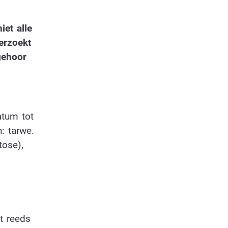
et alle
erzoekt
gehoor
atum tot
: tarwe.
tose),
t reeds