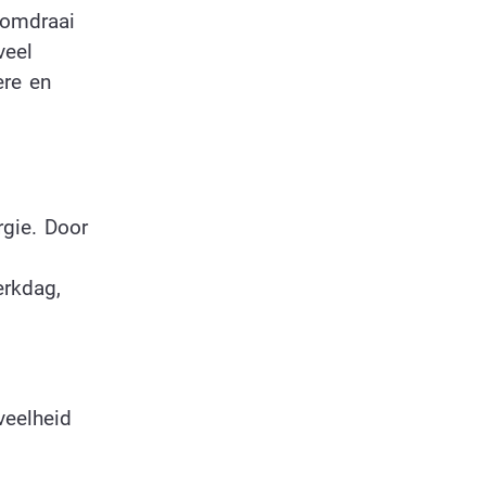
ndomdraai
veel
ere en
rgie. Door
erkdag,
veelheid