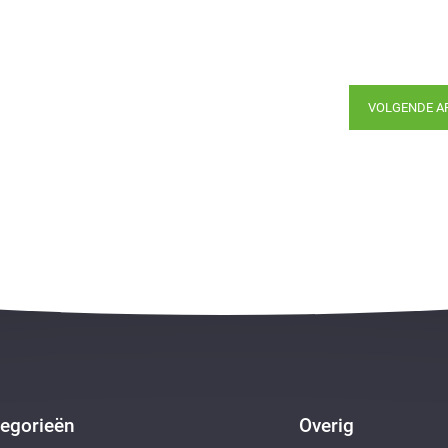
VOLGENDE A
egorieën
Overig