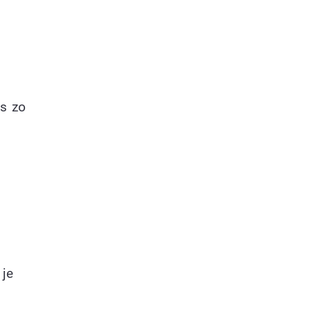
ns zo
 je