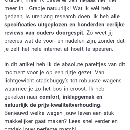
kruipen, maar ik paste er zelf helaas net niet
meer in… Grapje natuurlijk! Wat ik wél heb
gedaan, is urenlang research doen. Ik heb
alle
specificaties uitgeplozen en honderden eerlijke
reviews van ouders doorgespit
. Zo weet jij
precies wat de voor- en nadelen zijn, zonder dat
je zelf het hele internet af hoeft te speuren.
In dit artikel heb ik de absolute pareltjes van dit
moment voor je op een rijtje gezet. Van
lichtgewicht stadsbuggy’s tot robuuste wagens
waarmee je zo het bos in crosst. Ik heb
gekeken naar
comfort, inklapgemak en
natuurlijk de prijs-kwaliteitverhouding
.
Benieuwd welke wagen jouw leven een stuk
makkelijker gaat maken? Lees snel verder en
ontdek jouw perfecte match!